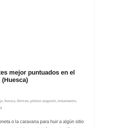
tes mejor puntuados en el
 (Huesca)
go
,
huesca
,
ibervan
,
pirineo aragonés
,
restaurantes
,
cq
eta o la caravana para huir a algún sitio