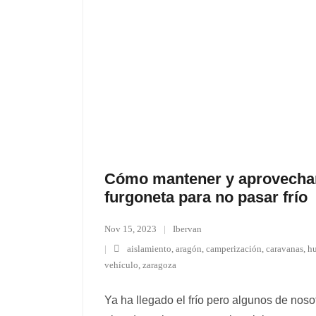
Cómo mantener y aprovechar 
furgoneta para no pasar frío
Nov 15, 2023
Ibervan
aislamiento
,
aragón
,
camperización
,
caravanas
,
h
vehículo
,
zaragoza
Ya ha llegado el frío pero algunos de noso