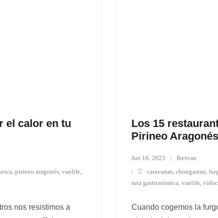
el calor en tu
Los 15 restauran
Pirineo Aragonés
Jun 16, 2023
Ibervan
uesca
,
pirineo aragonés
,
vanlife
,
caravanas
,
chongastan
,
fur
ruta gastronómica
,
vanlife
,
vido
tros nos resistimos a
Cuando cogemos la furgon