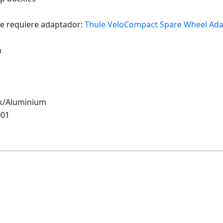
e requiere adaptador:
Thule VeloCompact Spare Wheel Ada
n
k/Aluminium
001