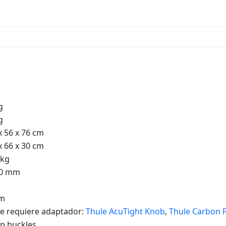
g
g
x 56 x 76 cm
x 66 x 30 cm
 kg
80 mm
cm
e requiere adaptador:
Thule AcuTight Knob
,
Thule Carbon 
p buckles