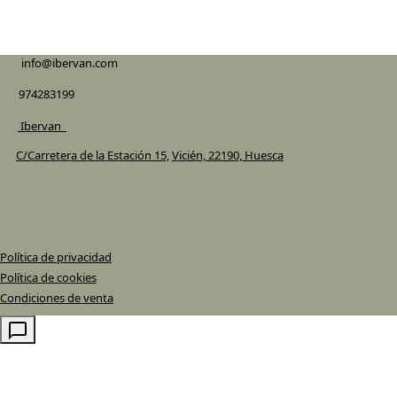
info@ibervan.com
974283199
Ibervan_
C/Carretera de la Estación 15,
Vicién, 22190, Huesca
Política de privacidad
Política de cookies
Condiciones de venta