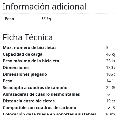
Información adicional
Peso
15 kg
Ficha Técnica
Máx. número de bicicletas
3
Capacidad de carga
46 k
Peso máximo de la bicicleta
25 k
Dimensiones
130 
Dimensiones plegado
106 
Peso
14.1
Se adapta a cuadros de tamaño
22-
Abrazaderas de cuadro desmontables
✓
Distancia entre bicicletas
19 
Compatible con cuadros de carbono
✓
S
Colocación de la rueda en soportes ajustables
Pum