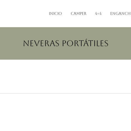
INICIO
CAMPER
4×4
Enganch
NEVERAS PORTÁTILES
r
Accesorios de exterior