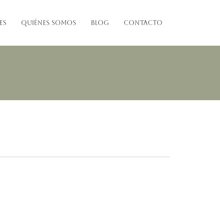
es
QUIÉNES SOMOS
BLOG
Contacto
0
Accesorios outdoor