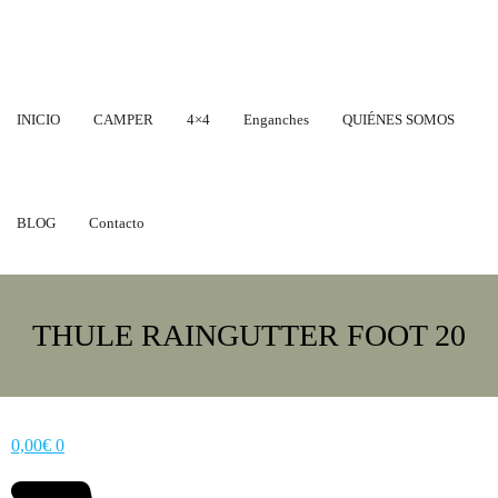
Saltar
al
contenido
INICIO
CAMPER
4×4
Enganches
QUIÉNES SOMOS
BLOG
Contacto
THULE RAINGUTTER FOOT 20
0,00
€
0