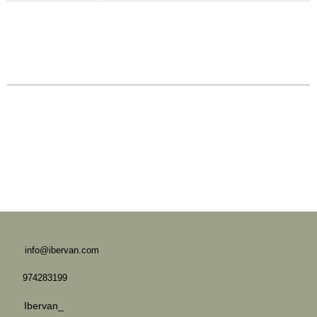
info@ibervan.com
974283199
Ibervan_