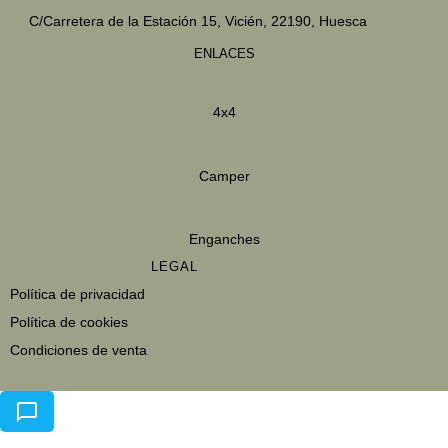
C/Carretera de la Estación 15,
Vicién, 22190, Huesca
ENLACES
4x4
Camper
Enganches
LEGAL
Política de privacidad
Política de cookies
Condiciones de venta
Aviso legal
Envios y devoluciones
Política de datos