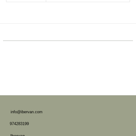
info@ibervan.com
974283199
Ibervan_