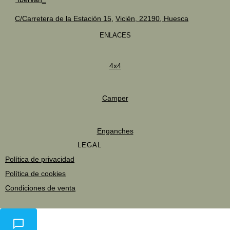
C/Carretera de la Estación 15,
Vicién, 22190, Huesca
ENLACES
4x4
Camper
Enganches
LEGAL
Política de privacidad
Política de cookies
Condiciones de venta
Aviso legal
Envios y devoluciones