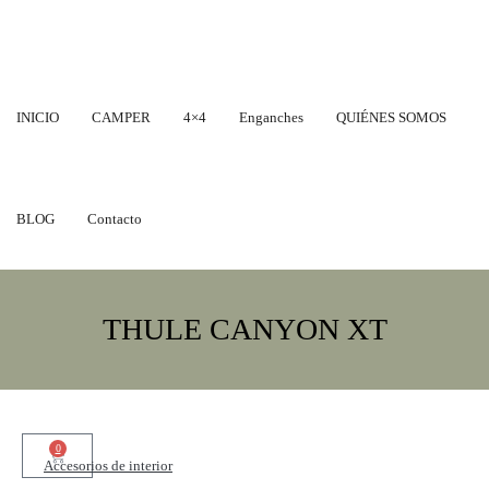
INICIO
CAMPER
4×4
Enganches
QUIÉNES SOMOS
BLOG
Contacto
THULE CANYON XT
0
Accesorios de interior