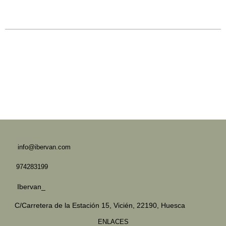
info@ibervan.com
974283199
Ibervan_
C/Carretera de la Estación 15,
Vicién, 22190, Huesca
ENLACES