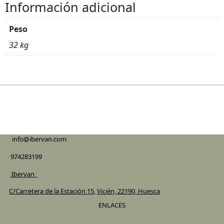
Información adicional
Peso
32 kg
info@ibervan.com
974283199
Ibervan_
C/Carretera de la Estación 15,
Vicién, 22190, Huesca
ENLACES