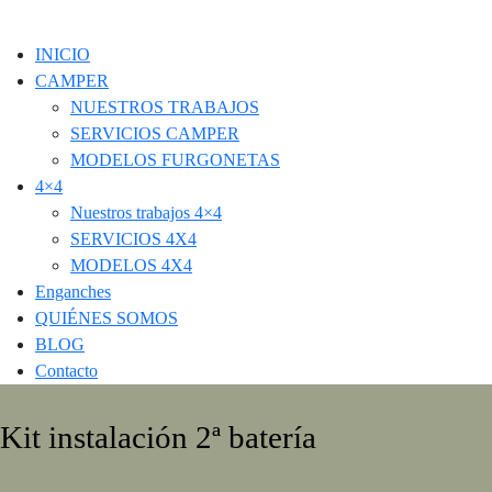
INICIO
CAMPER
NUESTROS TRABAJOS
SERVICIOS CAMPER
MODELOS FURGONETAS
4×4
Nuestros trabajos 4×4
SERVICIOS 4X4
MODELOS 4X4
Enganches
QUIÉNES SOMOS
BLOG
Contacto
Kit instalación 2ª batería