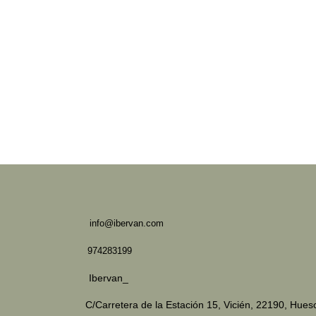
info@ibervan.com
974283199
Ibervan_
C/Carretera de la Estación 15,
Vicién, 22190, Hues