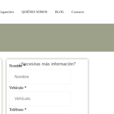
Enganches
QUIÉNES SOMOS
BLOG
Contacto
¿Necesitas más información?
Nombre
*
Mensaje
Vehículo
*
Teléfono
Nombre
Teléfono
*