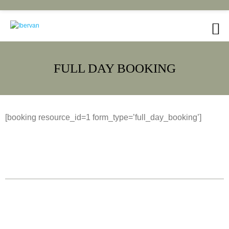
Saltar
al
contenido
FULL DAY BOOKING
[booking resource_id=1 form_type=’full_day_booking’]