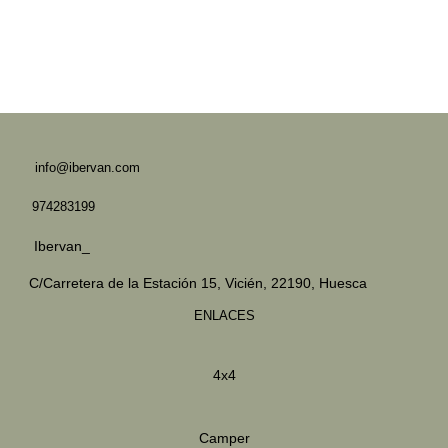
info@ibervan.com
974283199
Ibervan_
C/Carretera de la Estación 15,
Vicién, 22190, Huesca
ENLACES
4x4
Camper