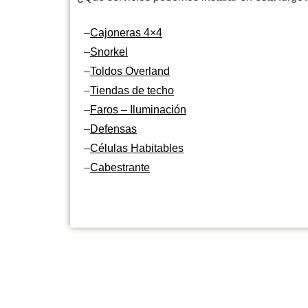
–
Cajoneras 4×4
–
Snorkel
–
Toldos Overland
–
Tiendas de techo
–
Faros – Iluminación
–
Defensas
–
Células Habitables
–
Cabestrante