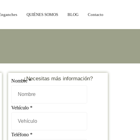
Enganches
QUIÉNES SOMOS
BLOG
Contacto
¿Necesitas más información?
Nombre
*
Nombre
Vehículo
*
Teléfono
Mensaje
Teléfono
*