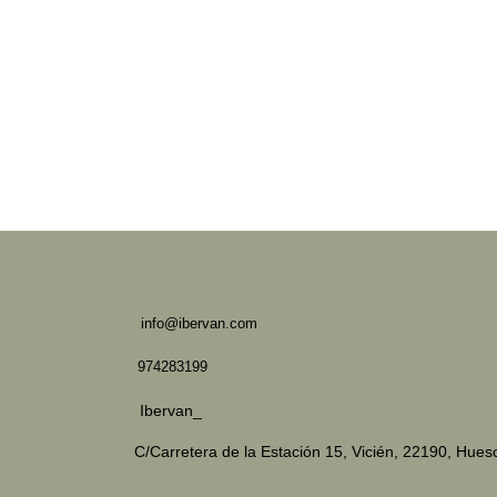
info@ibervan.com
974283199
Ibervan_
C/Carretera de la Estación 15,
Vicién, 22190, Hues