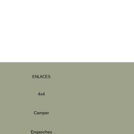
ENLACES
4x4
Camper
Enganches