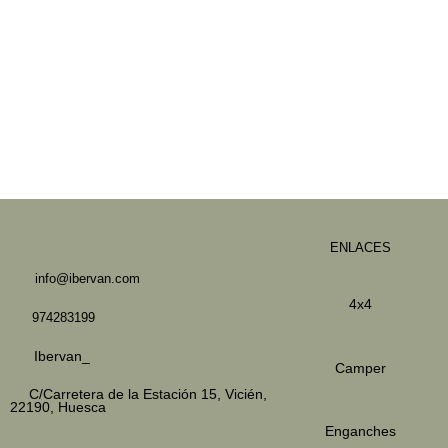
ENLACES
info@ibervan.com
4x4
974283199
Ibervan_
Camper
C/Carretera de la Estación 15,
Vicién,
22190, Huesca
Enganches