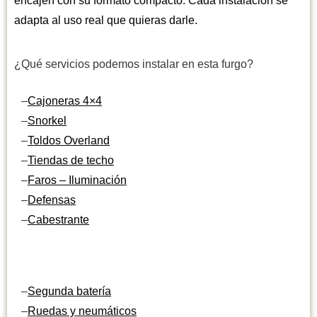
encajen con su formato compacto. Cada instalación se
adapta al uso real que quieras darle.
¿Qué servicios podemos instalar en esta furgo?
–
Cajoneras 4×4
–
Snorkel
–
Toldos Overland
–
Tiendas de techo
–
Faros – Iluminación
–
Defensas
–
Cabestrante
–
Segunda batería
–
Ruedas y neumáticos