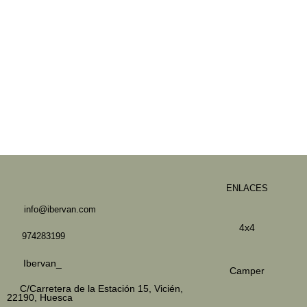
ENLACES
info@ibervan.com
4x4
974283199
Ibervan_
Camper
C/Carretera de la Estación 15,
Vicién,
22190, Huesca