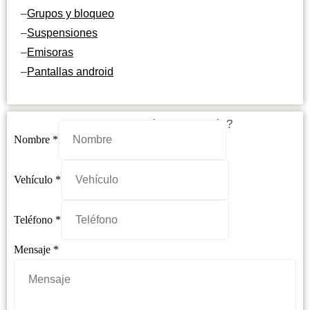
–
Grupos y bloqueo
–
Suspensiones
–
Emisoras
–
Pantallas android
¿Necesitas más información?
Nombre
*
Vehículo
*
Nombre
Teléfono
*
Teléfono
Mensaje
Mensaje
*