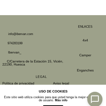
ENLACES
info@ibervan.com
4x4
974283199
Ibervan_
Camper
C/Carretera de la Estación 15,
Vicién,
22190, Huesca
Enganches
LEGAL
Política de privacidad
Aviso legal
Política de cookies
Envios y devoluciones
USO DE COOKIES
Condiciones de venta
Política de datos
Este sitio web utiliza cookies para que usted tenga la mejor experiencia
de usuario.
Más info