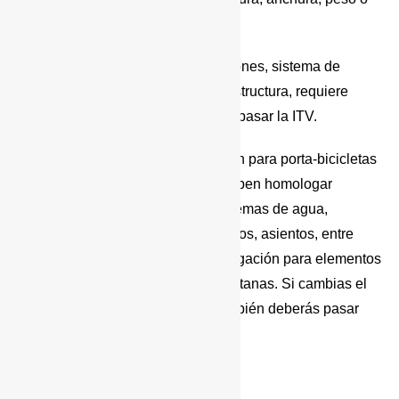
seguridad
Si la modificación cambia dimensiones, sistema de
suspensión, dirección, frenado o estructura, requiere
proyecto y homologación antes de pasar la ITV.
Tampoco se necesita homologación para porta-bicicletas
desmontables. Sin embargo, se deben homologar
instalaciones como mobiliario, sistemas de agua,
electricidad, gas, y electrodomésticos, asientos, entre
otros. También se necesita homologación para elementos
como toldos, paneles solares y ventanas. Si cambias el
tipo de categoría del vehículo, también deberás pasar
por la itv.