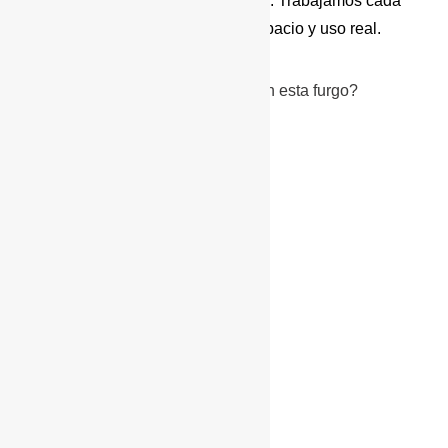
funcionales según tus necesidades. Trabajamos cada
proyecto para equilibrar confort, espacio y uso real.
¿Qué servicios podemos instalar en esta furgo?
–
Cajoneras 4×4
–
Snorkel
–
Toldos Overland
–
Tiendas de techo
–
Faros – Iluminación
–
Defensas
–
Cabestrante
–
Segunda batería
–
Ruedas y neumáticos