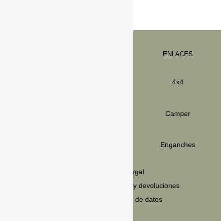
ENLACES
info@ibervan.com
4x4
974283199
Ibervan_
Camper
C/Carretera de la Estación 15,
Vicién,
22190, Huesca
Enganches
LEGAL
Política de privacidad
Aviso legal
Política de cookies
Envios y devoluciones
Condiciones de venta
Política de datos