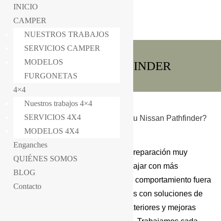
INICIO
CAMPER
NUESTROS TRABAJOS
SERVICIOS CAMPER
MODELOS
NISSAN PATHFINDER
FURGONETAS
4×4
Nuestros trabajos 4×4
SERVICIOS 4X4
¿Estas pensando en preparar 4×4 tu Nissan Pathfinder?
MODELOS 4X4
En Ibervan te ayudamos!
Enganches
La Nissan Pathfinder permite una preparación muy
QUIÉNES SOMOS
interesante para quienes quieren viajar con más
BLOG
comodidad sin renunciar a un buen comportamiento fuera
Contacto
del asfalto. En Ibervan la equipamos con soluciones de
almacenaje, energía, accesorios exteriores y mejoras