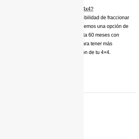
¿Puedo financiar una preparación 4x4?
Si, en Ibervan contamos con la posibilidad de fraccionar
el pago de tu preparación 4×4. Tenemos una opción de
hasta 18 meses sin intereses y hasta 60 meses con
intereses.
Contacta
con nosotros para tener más
información y calcular la financiación de tu 4×4.