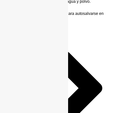
Snorkel, para mayor seguridad en agua y polvo.
Winch (cabrestante), fundamental para autosalvarse en
situaciones complicadas.