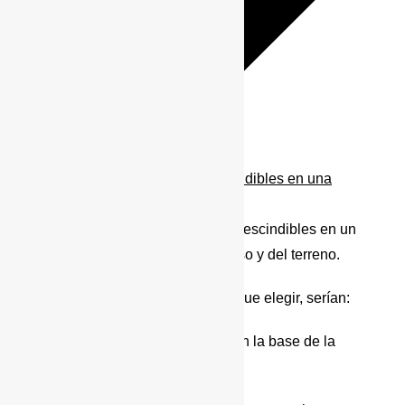
¿Que tres elementos son imprescindibles en una
preparación 4x4?
Es difícil escoger solo 3 cosas imprescindibles en un
4×4, porque depende mucho del uso y del terreno.
Pero para nosotros, si tuviéramos que elegir, serían:
Neumáticos adecuados, porque son la base de la
tracción.