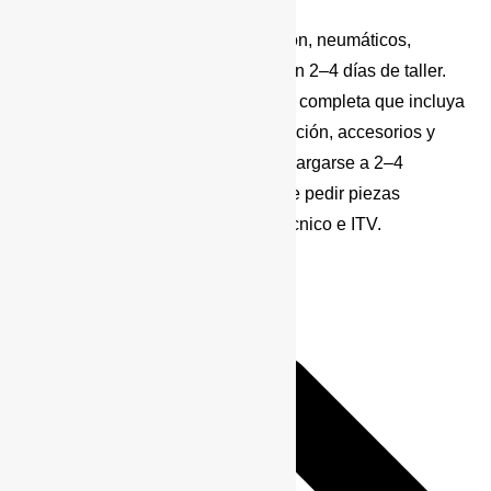
Una preparación básica (suspensión, neumáticos,
protecciones) puede completarse en 2–4 días de taller.
Sin embargo, una preparación más completa que incluya
paragolpes, winch, snorkel, iluminación, accesorios y
proceso de homologación puede alargarse a 2–4
semanas, especialmente si hay que pedir piezas
específicas o gestionar proyecto técnico e ITV.