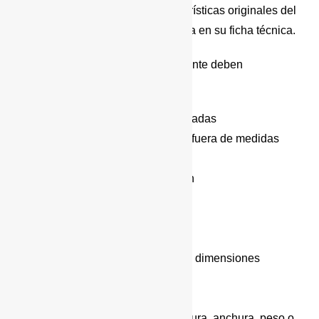
modificación que altere las características originales del
vehículo y que no esté contemplada en su ficha técnica.
En una preparación 4×4, normalmente deben
homologarse:
* Suspensiones elevadas o modificadas
* Cambios de neumáticos y llantas fuera de medidas
equivalentes
* Paragolpes metálicos o con winch
* Cabrestante (winch)
* Snorkel
* Aletines
* Protectores inferiores si modifican dimensiones
* Reformas en iluminación
* Asientos, cinturones o anclajes
* Cualquier cambio que afecte a altura, anchura, peso o