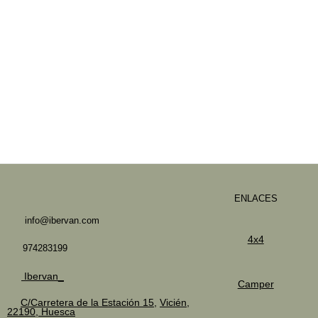
ENLACES
info@ibervan.com
4x4
974283199
Ibervan_
Camper
C/Carretera de la Estación 15,
Vicién,
22190, Huesca