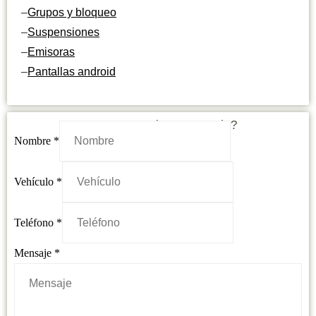
–
Grupos y bloqueo
–
Suspensiones
–
Emisoras
–
Pantallas android
¿Necesitas más información?
Nombre
*
Vehículo
*
Teléfono
*
Vehículo
Mensaje
*
Mensaje
Nombre