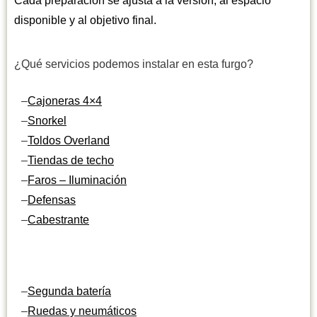
Cada preparación se ajusta a la versión, al espacio
disponible y al objetivo final.
¿Qué servicios podemos instalar en esta furgo?
–
Cajoneras 4×4
–
Snorkel
–
Toldos Overland
–
Tiendas de techo
–
Faros – Iluminación
–
Defensas
–
Cabestrante
–
Segunda batería
–
Ruedas y neumáticos