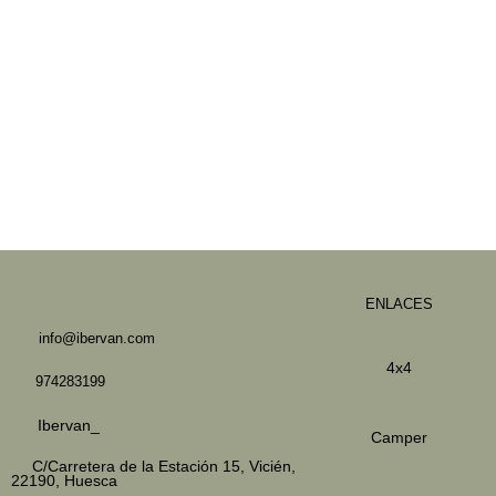
ENLACES
info@ibervan.com
4x4
974283199
Ibervan_
Camper
C/Carretera de la Estación 15,
Vicién,
22190, Huesca