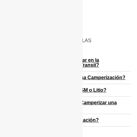
PREGUNTAS FRECUENTES DE LAS
CAMPERIZACIONES
¿Qué es obligatorio homologar en la
Camperización de una Ford Transit?
¿Cuánto dura la batería de una Camperización?
¿Qué tipo de batería elegir AGM o Litio?
¿Cuánto tiempo se tarda en Camperizar una
furgoneta?
¿Puedo financiar la Camperización?