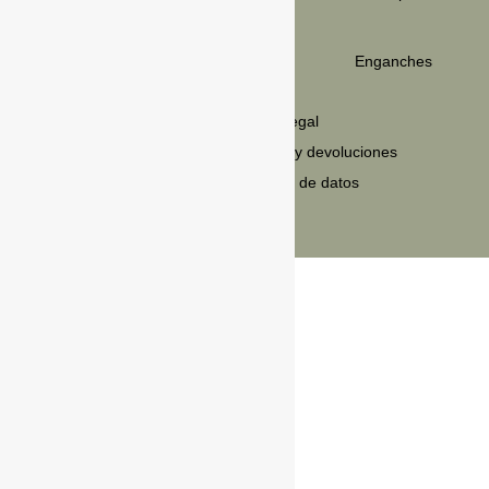
C/Carretera de la Estación 15,
Vicién,
22190, Huesca
Enganches
LEGAL
Política de privacidad
Aviso legal
Política de cookies
Envios y devoluciones
Condiciones de venta
Política de datos