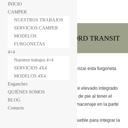
INICIO
CAMPER
NUESTROS TRABAJOS
SERVICIOS CAMPER
MODELOS
CAMPERIZACIÓN FORD TRANSIT
FURGONETAS
4×4
Nuestros trabajos 4×4
SERVICIOS 4X4
Equipamiento utilizado para camperizar esta furgoneta
MODELOS 4X4
Ford Transit:
Enganches
– Mueble lateral con fregadero sobre elevado integrado
QUIÉNES SOMOS
en la encimera para poder utilizarlo de pie al tener el
BLOG
techo levantado. Persianas para almacenaje en la parte
Contacto
trasera.
– Cajón en la parte delantera del mueble para integrar la