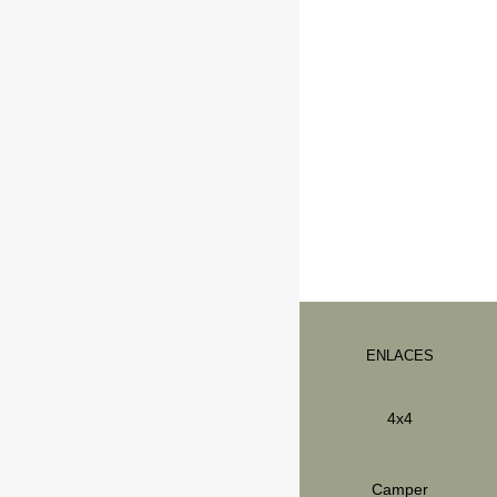
ENLACES
info@ibervan.com
4x4
974283199
Ibervan_
Camper