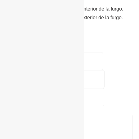
nevera.
– Depósito de aguas limpias en el interior de la furgo.
– Depósito de aguas sucias en el exterior de la furgo.
– Ducha exterior.
¿Necesitas más información?
Vehículo
Nombre
*
Mensaje
Nombre
Vehículo
*
Teléfono
*
Mensaje
*