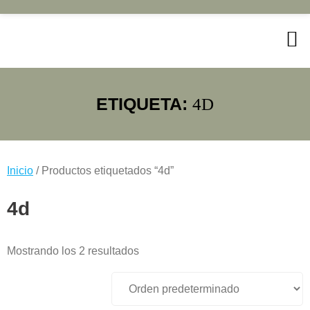
Saltar
al
contenido
ETIQUETA:
4D
Inicio
/ Productos etiquetados “4d”
4d
Mostrando los 2 resultados