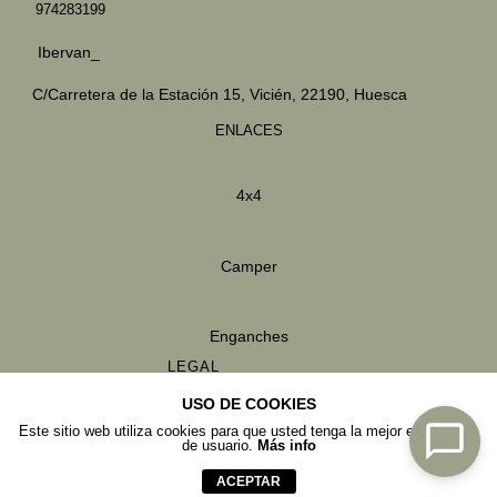
974283199
Ibervan_
C/Carretera de la Estación 15,
Vicién, 22190, Huesca
ENLACES
4x4
Camper
Enganches
LEGAL
Política de privacidad
USO DE COOKIES
Política de cookies
Este sitio web utiliza cookies para que usted tenga la mejor experiencia
de usuario.
Más info
Condiciones de venta
ACEPTAR
Aviso legal