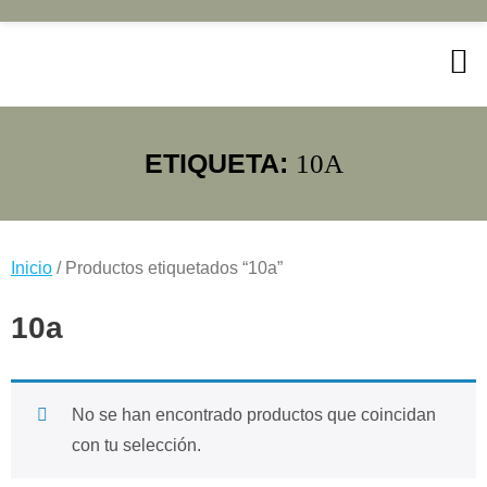
Saltar
al
contenido
ETIQUETA:
10A
Inicio
/ Productos etiquetados “10a”
10a
No se han encontrado productos que coincidan
con tu selección.