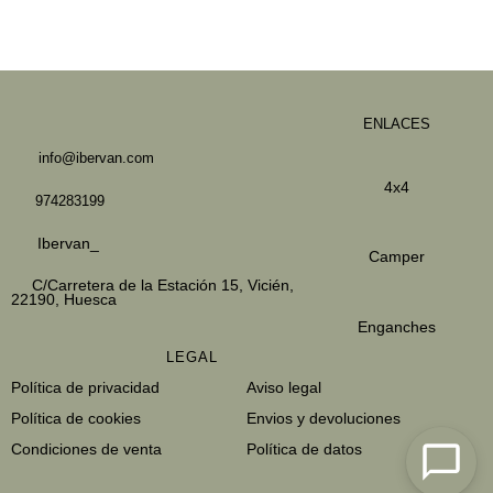
ENLACES
info@ibervan.com
4x4
974283199
Ibervan_
Camper
C/Carretera de la Estación 15,
Vicién,
22190, Huesca
Enganches
LEGAL
Política de privacidad
Aviso legal
Política de cookies
Envios y devoluciones
Condiciones de venta
Política de datos