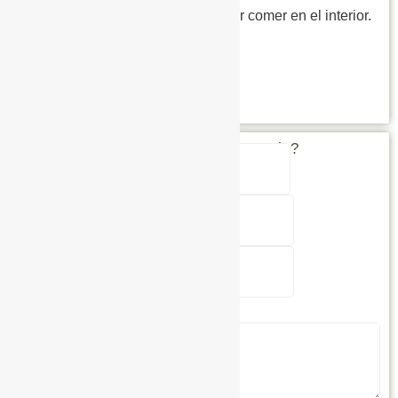
grandes y mesa abatible para poder comer en el interior.
– Batería 100Ah AGM.
– 2 tomas usb y 2 tomas mechero.
– Luces led en techo.
¿Necesitas más información?
Nombre
*
Vehículo
Vehículo
*
Teléfono
Nombre
Teléfono
*
Mensaje
*