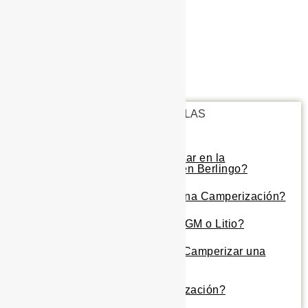
PREGUNTAS FRECUENTES DE LAS
CAMPERIZACIONES
¿Qué es obligatorio homologar en la
Camperización de una Citroen Berlingo?
¿Cuánto dura la batería de una Camperización?
¿Qué tipo de batería elegir AGM o Litio?
¿Cuánto tiempo se tarda en Camperizar una
furgoneta?
¿Puedo financiar la Camperización?