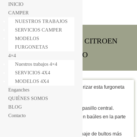
INICIO
CAMPER
NUESTROS TRABAJOS
SERVICIOS CAMPER
MODELOS
CAMPERIZACIÓN CITROEN
FURGONETAS
BERLINGO
4×4
Nuestros trabajos 4×4
SERVICIOS 4X4
MODELOS 4X4
Equipamiento utilizado para camperizar esta furgoneta
Enganches
Citroen Berlingo:
QUIÉNES SOMOS
BLOG
– Mueble trasero desmontable con pasillo central.
Contacto
– Parte izquierda con almacenaje en baúles en la parte
baja.
– Parte derecha, baúl para almacenaje de bultos más