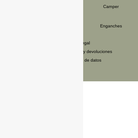
Ibervan_
Camper
C/Carretera de la Estación 15,
Vicién,
22190, Huesca
Enganches
LEGAL
Política de privacidad
Aviso legal
Política de cookies
Envios y devoluciones
Condiciones de venta
Política de datos