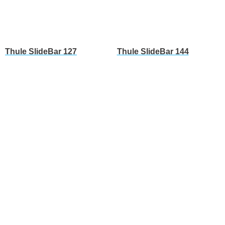
Thule SlideBar 127
Thule SlideBar 144
Leer más
Leer más