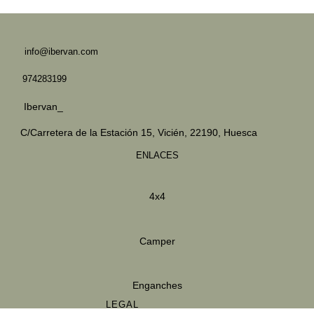
info@ibervan.com
974283199
Ibervan_
C/Carretera de la Estación 15,
Vicién, 22190, Huesca
ENLACES
4x4
Camper
Enganches
LEGAL