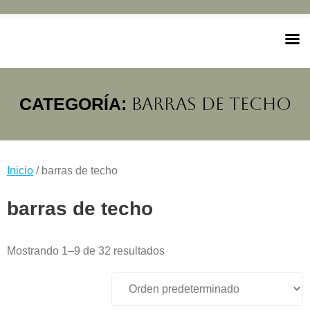
Saltar
al
contenido
CATEGORÍA:
BARRAS DE TECHO
Inicio
/ barras de techo
barras de techo
Mostrando 1–9 de 32 resultados