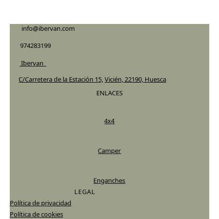
info@ibervan.com
974283199
Ibervan_
C/Carretera de la Estación 15,
Vicién, 22190, Huesca
ENLACES
4x4
Camper
Enganches
LEGAL
Política de privacidad
Política de cookies