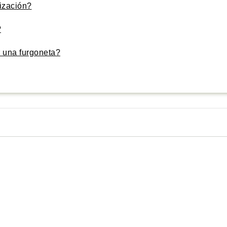
ización?
?
 una furgoneta?