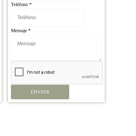
Nombre
Teléfono
*
Vehículo
Teléfono
Mensaje
*
ENVIAR