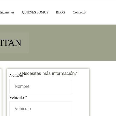
Enganches
QUIÉNES SOMOS
BLOG
Contacto
ITAN
¿Necesitas más información?
Nombre
*
Vehículo
*