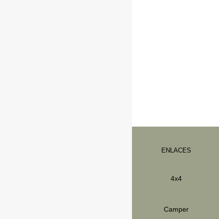
ENLACES
info@ibervan.com
4x4
974283199
Ibervan_
Camper