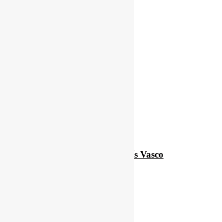
Top 7 sitios del País Vasco