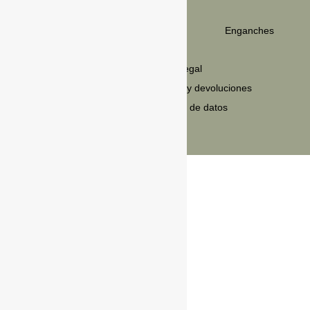
C/Carretera de la Estación 15,
Vicién,
22190, Huesca
Enganches
LEGAL
Política de privacidad
Aviso legal
Política de cookies
Envios y devoluciones
Condiciones de venta
Política de datos